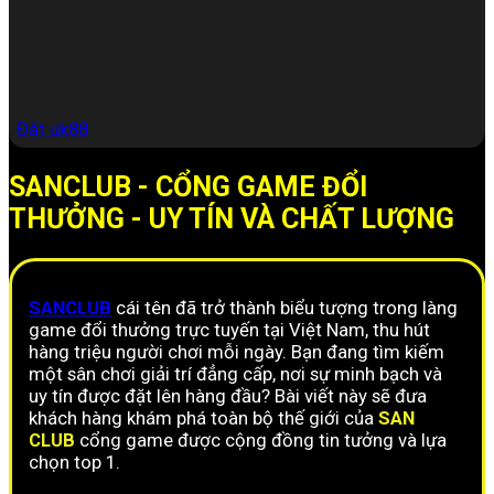
Đặt uk88
SANCLUB - CỔNG GAME ĐỔI
THƯỞNG - UY TÍN VÀ CHẤT LƯỢNG
SANCLUB
cái tên đã trở thành biểu tượng trong làng
game đổi thưởng trực tuyến tại Việt Nam, thu hút
hàng triệu người chơi mỗi ngày. Bạn đang tìm kiếm
một sân chơi giải trí đẳng cấp, nơi sự minh bạch và
uy tín được đặt lên hàng đầu? Bài viết này sẽ đưa
khách hàng khám phá toàn bộ thế giới của
SAN
CLUB
cổng game được cộng đồng tin tưởng và lựa
chọn top 1.