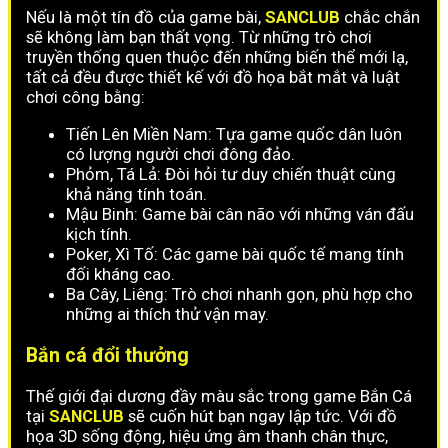
Nếu là một tín đồ của game bài,
SANCLUB
chắc chắn
sẽ không làm bạn thất vọng. Từ những trò chơi
truyền thống quen thuộc đến những biến thể mới lạ,
tất cả đều được thiết kế với đồ họa bắt mắt và luật
chơi công bằng:
Tiến Lên Miền Nam: Tựa game quốc dân luôn
có lượng người chơi đông đảo.
Phỏm, Tá Lả: Đòi hỏi tư duy chiến thuật cùng
khả năng tính toán.
Mậu Binh: Game bài cân não với những ván đấu
kịch tính.
Poker, Xì Tố: Các game bài quốc tế mang tính
đối kháng cao.
Ba Cây, Liêng: Trò chơi nhanh gọn, phù hợp cho
những ai thích thử vận may.
Bắn cá đổi thưởng
Thế giới đại dương đầy màu sắc trong game Bắn Cá
tại
SANCLUB
sẽ cuốn hút bạn ngay lập tức. Với đồ
họa 3D sống động, hiệu ứng âm thanh chân thực,