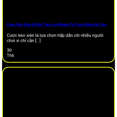
Cược Kèo Xiên Bí Kíp Tăng Lợi Nhuận Cá Cược Bóng Đá Cao
Cược kèo xiên là lựa chọn hấp dẫn với nhiều người
chơi vì chỉ cần [...]
30
Th6