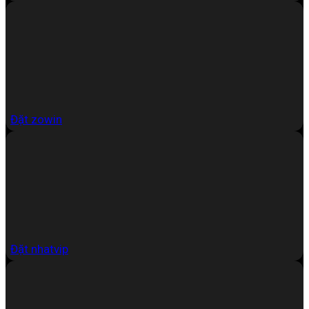
Đặt zowin
Đặt nhatvip