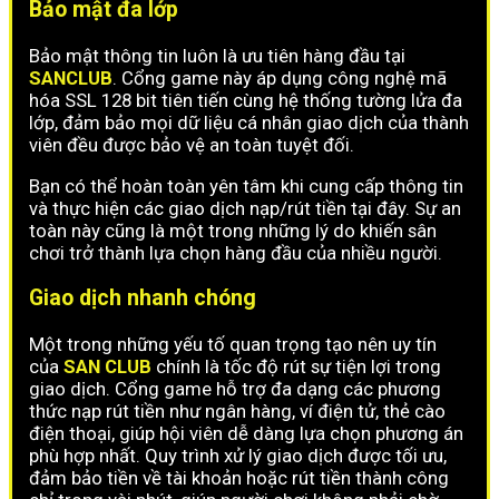
Bảo mật đa lớp
Bảo mật thông tin luôn là ưu tiên hàng đầu tại
SANCLUB
. Cổng game này áp dụng công nghệ mã
hóa SSL 128 bit tiên tiến cùng hệ thống tường lửa đa
lớp, đảm bảo mọi dữ liệu cá nhân giao dịch của thành
viên đều được bảo vệ an toàn tuyệt đối.
Bạn có thể hoàn toàn yên tâm khi cung cấp thông tin
và thực hiện các giao dịch nạp/rút tiền tại đây. Sự an
toàn này cũng là một trong những lý do khiến sân
chơi trở thành lựa chọn hàng đầu của nhiều người.
Giao dịch nhanh chóng
Một trong những yếu tố quan trọng tạo nên uy tín
của
SAN CLUB
chính là tốc độ rút sự tiện lợi trong
giao dịch. Cổng game hỗ trợ đa dạng các phương
thức nạp rút tiền như ngân hàng, ví điện tử, thẻ cào
điện thoại, giúp hội viên dễ dàng lựa chọn phương án
phù hợp nhất. Quy trình xử lý giao dịch được tối ưu,
đảm bảo tiền về tài khoản hoặc rút tiền thành công