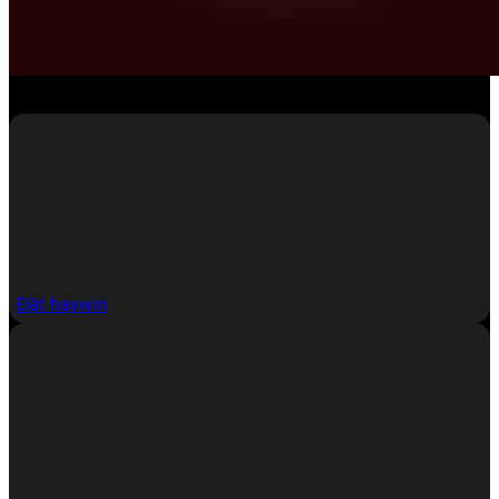
Đặt haywin