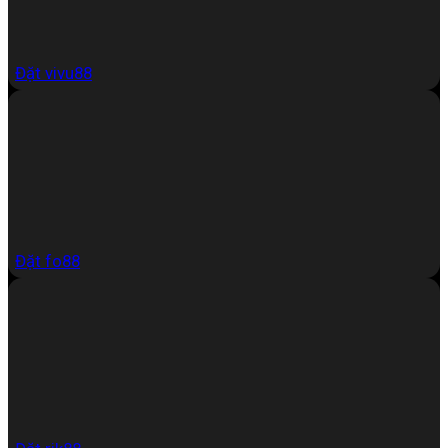
Đặt vivu88
Đặt fo88