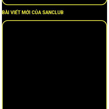
BÀI VIẾT MỚI CỦA SANCLUB