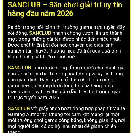
SANCLUB – Sân chơi giải trí uy tín
hàng đầu năm 2026
Ra đời trong bối cảnh thị trường game trực tuyến đầy
sôi động,
SANCLUB
nhanh chóng vươn lên trở thành
một trong những cái tên được nhắc đến nhiều nhất.
Được phát triển bởi đội ngũ chuyên gia giàu kinh
nghiệm tâm huyết thương hiệu đã trải qua quá trình
hình thành phát triển mạnh mẽ.
SANC LUB
luôn được cộng đồng người chơi đánh giá
cao về sự minh bạch trong hoạt động và uy tín trong
các giao dịch. Đây là yếu tố then chốt giúp cổng
game này giữ vững được lòng tin của hàng triệu
thành viên duy trì vị thế dẫn đầu trên thị trường giải
trí trực tuyến năm 2026.
SANCLUB
với giấy phép hoạt động hợp pháp từ Malta
Gaming Authority. Chúng tôi cam kết mang lại một
môi trường chơi game công bằng, không gian lận, nơi
mọi người đều có cơ hội như nhau để giành chiến
thắng.