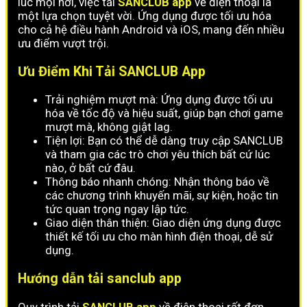
lúc mọi nơi, việc tải
SANCLUB app
về điện thoại là
một lựa chọn tuyệt vời. Ứng dụng được tối ưu hóa
cho cả hệ điều hành Android và iOS, mang đến nhiều
ưu điểm vượt trội.
Ưu Điểm Khi Tải SANCLUB App
Trải nghiệm mượt mà: Ứng dụng được tối ưu
hóa về tốc độ và hiệu suất, giúp bạn chơi game
mượt mà, không giật lag.
Tiện lợi: Bạn có thể dễ dàng truy cập SANCLUB
và tham gia các trò chơi yêu thích bất cứ lúc
nào, ở bất cứ đâu.
Thông báo nhanh chóng: Nhận thông báo về
các chương trình khuyến mãi, sự kiện, hoặc tin
tức quan trọng ngay lập tức.
Giao diện thân thiện: Giao diện ứng dụng được
thiết kế tối ưu cho màn hình điện thoại, dễ sử
dụng.
Hướng dẫn tải sanclub app
Quy trình tải
SANCLUB app
về điện thoại rất đơn